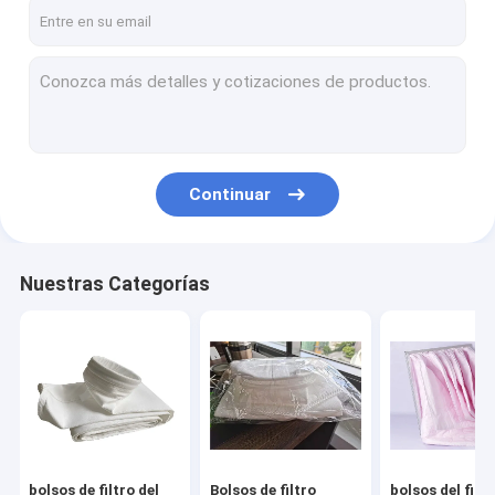
Visita a la fábrica
Control de Calidad
Contacto
Solicitar una cotización
Continuar
bolsos de filtro del polvo
Nuestras Categorías
Bolsos de filtro líquidos
bolsos del filtro de aire
Tela filtrante sentida aguja
Paño de la prensa de filtro
bolsos de filtro del
Bolsos de filtro
bolsos del filtr