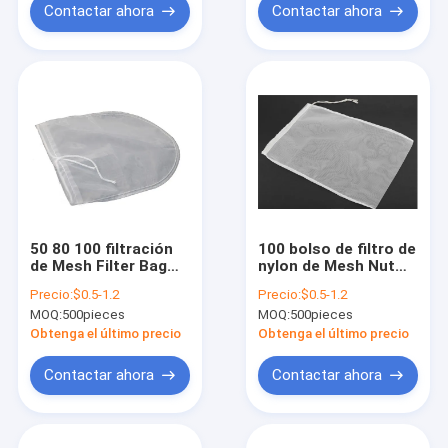
Contactar ahora
Contactar ahora
50 80 100 filtración
100 bolso de filtro de
de Mesh Filter Bag
nylon de Mesh Nut
For Liquid del nilón
Milk Bag Juice del
Precio:
$0.5-1.2
Precio:
$0.5-1.2
de 200 micrones
filtro de 150
MOQ:
500pieces
MOQ:
500pieces
micrones
Obtenga el último precio
Obtenga el último precio
Contactar ahora
Contactar ahora