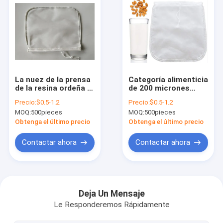
La nuez de la prensa
Categoría alimenticia
de la resina ordeña la
de 200 micrones
costura de nylon de
Mesh Nut Milk Bag
Precio:
$0.5-1.2
Precio:
$0.5-1.2
Mesh Filter Bag Five
Nylon Mesh Filter
MOQ:
500pieces
MOQ:
500pieces
Stitching
Bag For Milk
Obtenga el último precio
Obtenga el último precio
Contactar ahora
Contactar ahora
Inicio
Productos
Deja Un Mensaje
Le Responderemos Rápidamente
Sobre nosotros