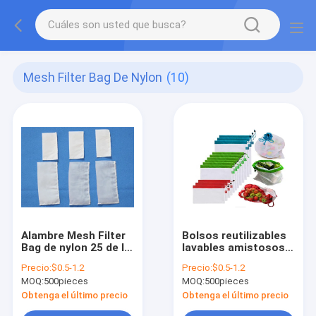
Mesh Filter Bag De Nylon
(10)
Alambre Mesh Filter
Bolsos reutilizables
Bag de nylon 25 de la
lavables amistosos
resina 36 75 120
de Eco Mesh Grocery
Precio:
$0.5-1.2
Precio:
$0.5-1.2
micrones
Bags Nylon Mesh
MOQ:
500pieces
MOQ:
500pieces
para las verduras
Obtenga el último precio
Obtenga el último precio