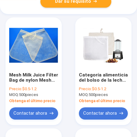
Dar su requisito
Mesh Milk Juice Filter
Categoría alimenticia
Bag de nylon Mesh
del bolso de la leche
Nut Milk Filter Bag
de la nuez Mesh
Precio:
$0.5-1.2
Precio:
$0.5-1.2
con el lazo
Micron Water Filter
MOQ:
500pieces
MOQ:
500pieces
Bag de nylon para la
filtración
Obtenga el último precio
Obtenga el último precio
Contactar ahora
Contactar ahora