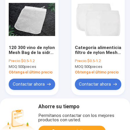
120 300 vino de nylon
Categoría alimenticia
Mesh Bag de la sidra
filtro de nylon Mesh
del bolso del brebaje
Bags de Mesh Filter
Precio:
$0.5-1.2
Precio:
$0.5-1.2
de la cerveza del
Bag Nut Milk de 30
MOQ:
500pieces
MOQ:
500pieces
limador de 500
micrones
micrones
Obtenga el último precio
Obtenga el último precio
Contactar ahora
Contactar ahora
Ahorre su tiempo
Permítanos contactar con los mejores
productos con usted.