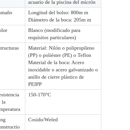
acuario de la piscina del micrón
amaño
Longitud del bolso: 800m m
Diámetro de la boca: 205m m
olor
Blanco (modificado para
requisitos particulares)
tructuras
Material: Nilón o polipropileno
(PP) o poliéster (PE) o Teflon
Material de la boca: Acero
inoxidable o acero galvanizado o
anillo de cierre plástico de
PEIPP
sistencia
150-170°C
 la
mperatura
ing
Cosido/Weled
nstructio