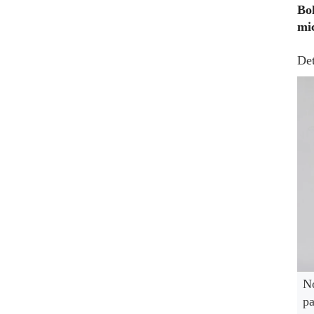
Bol
mi
Det
N
pa