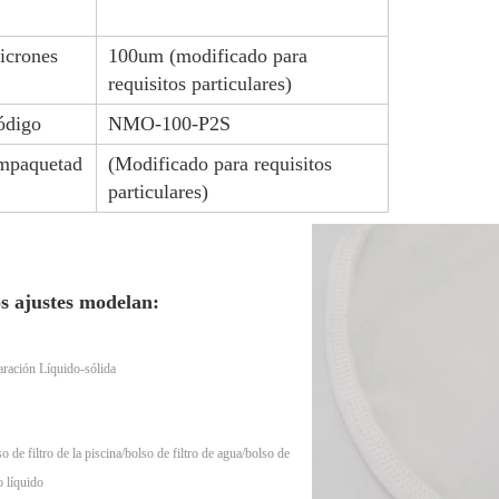
icrones
100um (modificado para
requisitos particulares)
ódigo
NMO-100-P2S
mpaquetad
(Modificado para requisitos
particulares)
s ajustes modelan:
ración Líquido-sólida
o de filtro de la piscina/bolso de filtro de agua/bolso de
ro líquido