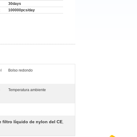
30days
:
100000pcs/day
el
Bolso redondo
o
Temperatura ambiente
 filtro líquido de nylon del CE
,