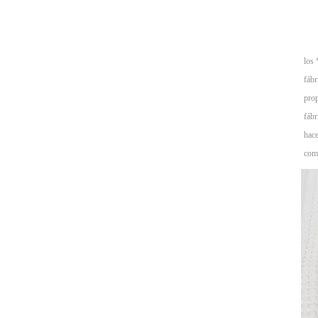
los
fábr
prop
fábr
hace
comp