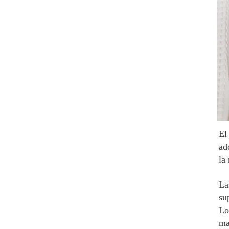
El
ad
la
La
su
Lo
ma