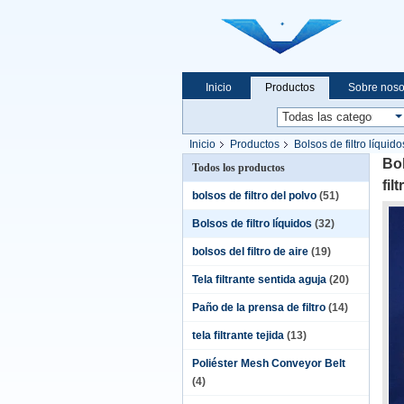
Inicio
Productos
Sobre noso
Inicio
Productos
Bolsos de filtro líquido
Bol
Todos los productos
filt
bolsos de filtro del polvo
(51)
Bolsos de filtro líquidos
(32)
bolsos del filtro de aire
(19)
Tela filtrante sentida aguja
(20)
Paño de la prensa de filtro
(14)
tela filtrante tejida
(13)
Poliéster Mesh Conveyor Belt
(4)