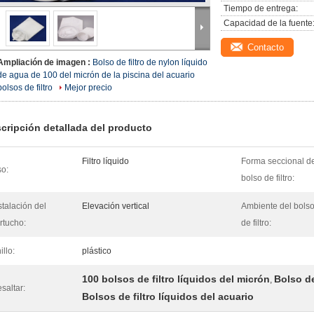
Tiempo de entrega:
Capacidad de la fuente
Contacto
Ampliación de imagen :
Bolso de filtro de nylon líquido
de agua de 100 del micrón de la piscina del acuario
bolsos de filtro
Mejor precio
cripción detallada del producto
Filtro líquido
Forma seccional d
o:
bolso de filtro:
stalación del
Elevación vertical
Ambiente del bols
rtucho:
de filtro:
illo:
plástico
100 bolsos de filtro líquidos del micrón
Bolso de
,
saltar:
Bolsos de filtro líquidos del acuario