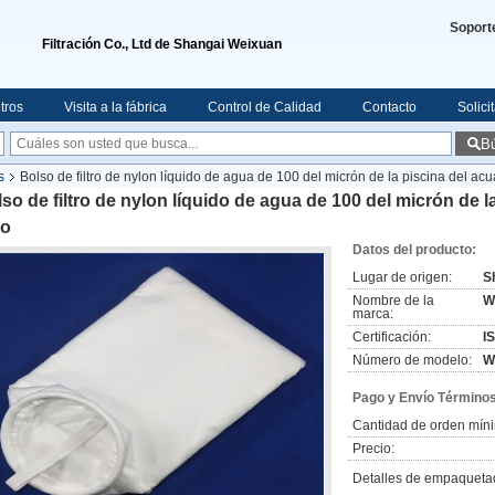
Soport
Filtración Co., Ltd de Shangai Weixuan
tros
Visita a la fábrica
Control de Calidad
Contacto
Solici
B
s
Bolso de filtro de nylon líquido de agua de 100 del micrón de la piscina del acua
so de filtro de nylon líquido de agua de 100 del micrón de l
ro
Datos del producto:
Lugar de origen:
S
Nombre de la
W
marca:
Certificación:
I
Número de modelo:
W
Pago y Envío Términos
Cantidad de orden mín
Precio:
Detalles de empaqueta