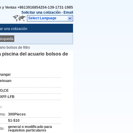
e y Ventas
+8613916854254-139-1731-1985
Solicitar una cotización
-
Email
Select Language
tar una cotización
úsqueda
rio bolsos de filtro
a piscina del acuario bolsos de
hangai
eixuan
SO,CE
XFF-LFB
:
ima:
300Pieces
$1-$10
general o modificado para
do:
requisitos particulares