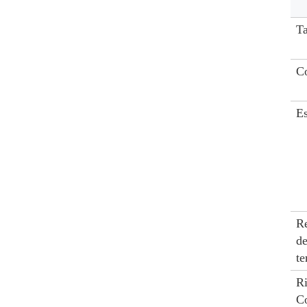
T
C
Es
Re
de
te
R
Co