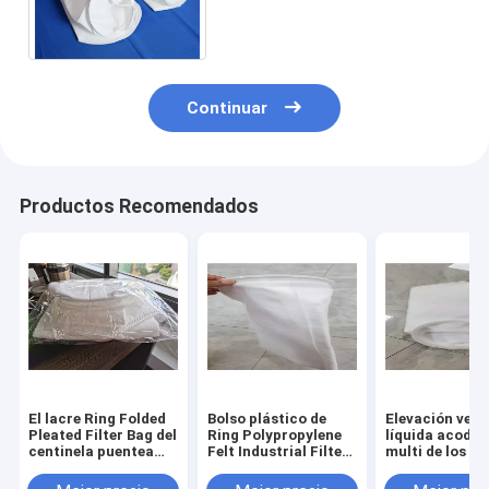
acuario del filtro de bolso de
filtro de 50 micrones
Continuar
Productos Recomendados
El lacre Ring Folded
Bolso plástico de
Elevación vert
Pleated Filter Bag del
Ring Polypropylene
líquida acoda
centinela puentea
Felt Industrial Filter
multi de los bo
libremente
100 micrones
de filtro del p
grueso y suave