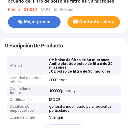
acuario del filtro de bolso de filtro de 50 micrones
Precio：$1-$10
MOQ：300Pieces
Mejor precio
Contactar ahora
Descripción De Producto
,
PP bolso de filtro de 50 micrones
Anillo plástico bolso de filtro de 30
Alta luz
micrones
,
CE bolso de filtro de 50 micrones
Cantidad de orden
300Pieces
mínima
Capacidad de la
100000pcs/day
fuente
Certificación
ISO,CE
Detalles de
general o modificado para requisitos
empaquetado
particulares
Lugar de origen
Shangai