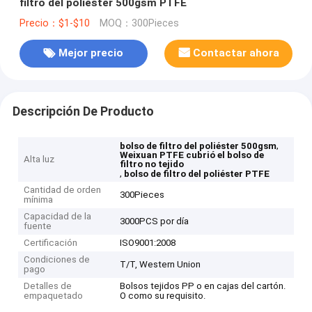
filtro del poliéster 500gsm PTFE
Precio：$1-$10
MOQ：300Pieces
Mejor precio
Contactar ahora
Descripción De Producto
,
bolso de filtro del poliéster 500gsm
Weixuan PTFE cubrió el bolso de
Alta luz
filtro no tejido
,
bolso de filtro del poliéster PTFE
Cantidad de orden
300Pieces
mínima
Capacidad de la
3000PCS por día
fuente
Certificación
ISO9001:2008
Condiciones de
T/T, Western Union
pago
Detalles de
Bolsos tejidos PP o en cajas del cartón.
empaquetado
O como su requisito.