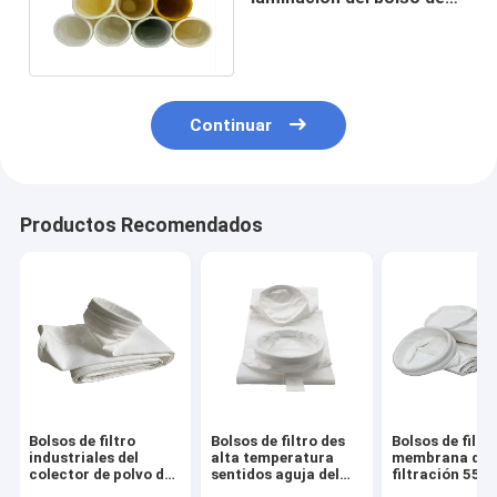
filtro del poliéster
500gsm PTFE
Continuar
Productos Recomendados
Bolsos de filtro
Bolsos de filtro des
Bolsos de filtr
industriales del
alta temperatura
membrana de l
colector de polvo de
sentidos aguja del
filtración 55
la fibra de vidrio de
bolso de filtro de la
PTFE del aire