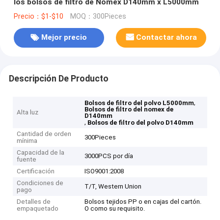
los bolsos de filtro de Nomex D140mm x L5000mm
Precio：$1-$10
MOQ：300Pieces
Mejor precio
Contactar ahora
Descripción De Producto
,
Bolsos de filtro del polvo L5000mm
Bolsos de filtro del nomex de
Alta luz
D140mm
,
Bolsos de filtro del polvo D140mm
Cantidad de orden
300Pieces
mínima
Capacidad de la
3000PCS por día
fuente
Certificación
ISO9001:2008
Condiciones de
T/T, Western Union
pago
Detalles de
Bolsos tejidos PP o en cajas del cartón.
empaquetado
O como su requisito.