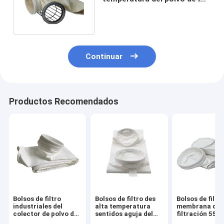
bolsos de filtro de Nomex
D140mm x L5000mm
Continuar
Productos Recomendados
Bolsos de filtro
Bolsos de filtro des
Bolsos de filtr
industriales del
alta temperatura
membrana de l
colector de polvo de
sentidos aguja del
filtración 55
la fibra de vidrio de
bolso de filtro de la
PTFE del aire