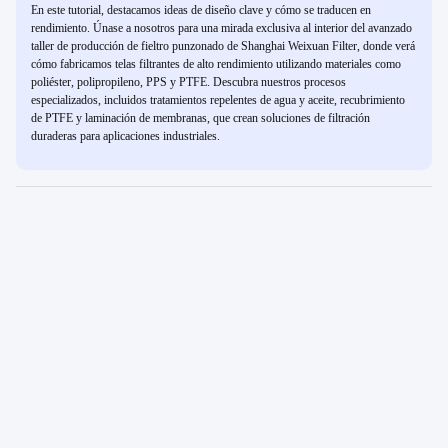
En este tutorial, destacamos ideas de diseño clave y cómo se traducen en
rendimiento. Únase a nosotros para una mirada exclusiva al interior del avanzado
taller de producción de fieltro punzonado de Shanghai Weixuan Filter, donde verá
cómo fabricamos telas filtrantes de alto rendimiento utilizando materiales como
poliéster, polipropileno, PPS y PTFE. Descubra nuestros procesos
especializados, incluidos tratamientos repelentes de agua y aceite, recubrimiento
de PTFE y laminación de membranas, que crean soluciones de filtración
duraderas para aplicaciones industriales.